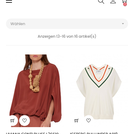
Umschalten
☰
0
der
Navigation

Wählen
Anzeigen 13-16 von 16 artikel(s)