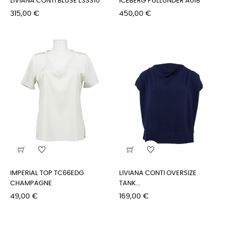
LIVIANA CONTI BLUSE L3SS10
ICEBERG PULLUNDER A018
Preis
Preis
315,00 €
450,00 €
IMPERIAL TOP TC66EDG
LIVIANA CONTI OVERSIZE
CHAMPAGNE
TANK...
Preis
Preis
49,00 €
169,00 €