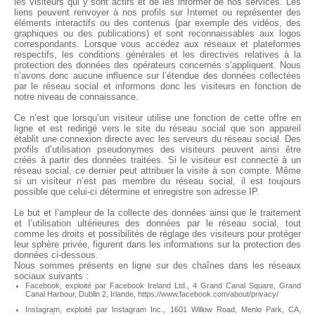
les visiteurs qui y sont actifs et de les informer de nos services. Les
liens peuvent renvoyer à nos profils sur Internet ou représenter des
éléments interactifs ou des contenus (par exemple des vidéos, des
graphiques ou des publications) et sont reconnaissables aux logos
correspondants. Lorsque vous accédez aux réseaux et plateformes
respectifs, les conditions générales et les directives relatives à la
protection des données des opérateurs concernés s’appliquent. Nous
n’avons donc aucune influence sur l’étendue des données collectées
par le réseau social et informons donc les visiteurs en fonction de
notre niveau de connaissance.
Ce n’est que lorsqu’un visiteur utilise une fonction de cette offre en
ligne et est redirigé vers le site du réseau social que son appareil
établit une connexion directe avec les serveurs du réseau social. Des
profils d’utilisation pseudonymes des visiteurs peuvent ainsi être
créés à partir des données traitées. Si le visiteur est connecté à un
réseau social, ce dernier peut attribuer la visite à son compte. Même
si un visiteur n’est pas membre du réseau social, il est toujours
possible que celui-ci détermine et enregistre son adresse IP.
Le but et l’ampleur de la collecte des données ainsi que le traitement
et l’utilisation ultérieures des données par le réseau social, tout
comme les droits et possibilités de réglage des visiteurs pour protéger
leur sphère privée, figurent dans les informations sur la protection des
données ci-dessous.
Nous sommes présents en ligne sur des chaînes dans les réseaux
sociaux suivants :
Facebook, exploité par Facebook Ireland Ltd., 4 Grand Canal Square, Grand
Canal Harbour, Dublin 2, Irlande,
https://www.facebook.com/about/privacy/
Instagram, exploité par Instagram Inc., 1601 Willow Road, Menlo Park, CA,