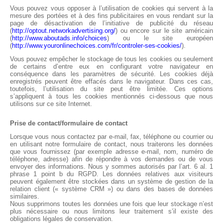
Vous pouvez vous opposer à l’utilisation de cookies qui servent à la
mesure des portées et à des fins publicitaires en vous rendant sur la
page de désactivation de l’initiative de publicité du réseau
(
http://optout.networkadvertising.org/
) ou encore sur le site américain
(
http://www.aboutads.info/choices
) ou le site européen
(
http://www.youronlinechoices.com/fr/controler-ses-cookies/
).
Vous pouvez empêcher le stockage de tous les cookies ou seulement
de certains d’entre eux en configurant votre navigateur en
conséquence dans les paramètres de sécurité. Les cookies déjà
enregistrés peuvent être effacés dans le navigateur. Dans ces cas,
toutefois, l’utilisation du site peut être limitée. Ces options
s’appliquent à tous les cookies mentionnés ci-dessous que nous
utilisons sur ce site Internet.
Prise de contact/formulaire de contact
Lorsque vous nous contactez par e-mail, fax, téléphone ou courrier ou
en utilisant notre formulaire de contact, nous traiterons les données
que vous fournissez (par exemple adresse e-mail, nom, numéro de
téléphone, adresse) afin de répondre à vos demandes ou de vous
envoyer des informations. Nous y sommes autorisés par l’art. 6 al. 1
phrase 1 point b du RGPD. Les données relatives aux visiteurs
peuvent également être stockées dans un système de gestion de la
relation client (« système CRM ») ou dans des bases de données
similaires.
Nous supprimons toutes les données une fois que leur stockage n’est
plus nécessaire ou nous limitons leur traitement s’il existe des
obligations légales de conservation.