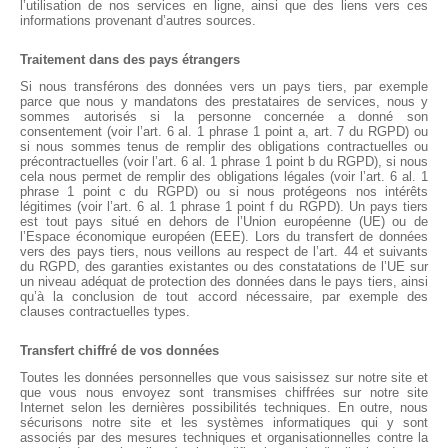
l’utilisation de nos services en ligne, ainsi que des liens vers ces
informations provenant d’autres sources.
Traitement dans des pays étrangers
Si nous transférons des données vers un pays tiers, par exemple
parce que nous y mandatons des prestataires de services, nous y
sommes autorisés si la personne concernée a donné son
consentement (voir l’art. 6 al. 1 phrase 1 point a, art. 7 du RGPD) ou
si nous sommes tenus de remplir des obligations contractuelles ou
précontractuelles (voir l’art. 6 al. 1 phrase 1 point b du RGPD), si nous
cela nous permet de remplir des obligations légales (voir l’art. 6 al. 1
phrase 1 point c du RGPD) ou si nous protégeons nos intérêts
légitimes (voir l’art. 6 al. 1 phrase 1 point f du RGPD). Un pays tiers
est tout pays situé en dehors de l’Union européenne (UE) ou de
l’Espace économique européen (EEE). Lors du transfert de données
vers des pays tiers, nous veillons au respect de l’art. 44 et suivants
du RGPD, des garanties existantes ou des constatations de l’UE sur
un niveau adéquat de protection des données dans le pays tiers, ainsi
qu’à la conclusion de tout accord nécessaire, par exemple des
clauses contractuelles types.
Transfert chiffré de vos données
Toutes les données personnelles que vous saisissez sur notre site et
que vous nous envoyez sont transmises chiffrées sur notre site
Internet selon les dernières possibilités techniques. En outre, nous
sécurisons notre site et les systèmes informatiques qui y sont
associés par des mesures techniques et organisationnelles contre la