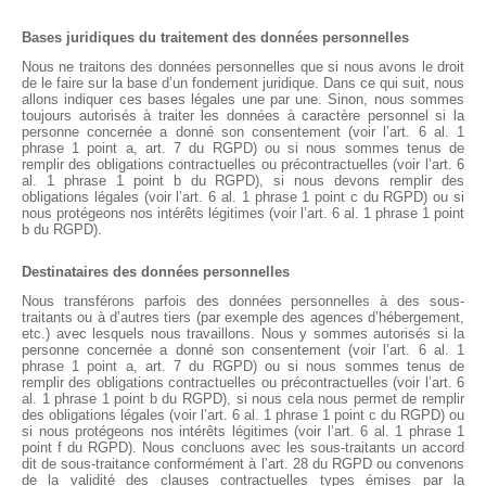
Bases juridiques du traitement des données personnelles
Nous ne traitons des données personnelles que si nous avons le droit
de le faire sur la base d’un fondement juridique. Dans ce qui suit, nous
allons indiquer ces bases légales une par une. Sinon, nous sommes
toujours autorisés à traiter les données à caractère personnel si la
personne concernée a donné son consentement (voir l’art. 6 al. 1
phrase 1 point a, art. 7 du RGPD) ou si nous sommes tenus de
remplir des obligations contractuelles ou précontractuelles (voir l’art. 6
al. 1 phrase 1 point b du RGPD), si nous devons remplir des
obligations légales (voir l’art. 6 al. 1 phrase 1 point c du RGPD) ou si
nous protégeons nos intérêts légitimes (voir l’art. 6 al. 1 phrase 1 point
b du RGPD).
Destinataires des données personnelles
Nous transférons parfois des données personnelles à des sous-
traitants ou à d’autres tiers (par exemple des agences d’hébergement,
etc.) avec lesquels nous travaillons. Nous y sommes autorisés si la
personne concernée a donné son consentement (voir l’art. 6 al. 1
phrase 1 point a, art. 7 du RGPD) ou si nous sommes tenus de
remplir des obligations contractuelles ou précontractuelles (voir l’art. 6
al. 1 phrase 1 point b du RGPD), si nous cela nous permet de remplir
des obligations légales (voir l’art. 6 al. 1 phrase 1 point c du RGPD) ou
si nous protégeons nos intérêts légitimes (voir l’art. 6 al. 1 phrase 1
point f du RGPD). Nous concluons avec les sous-traitants un accord
dit de sous-traitance conformément à l’art. 28 du RGPD ou convenons
de la validité des clauses contractuelles types émises par la